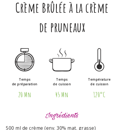
Crème Brûlée à la crème
de pruneaux
Temps
Temps
Température
de préparation
de cuisson
de cuisson
20 Mn
45 Mn
120°C
Ingrédients
500 ml de crème (env. 30% mat. grasse)